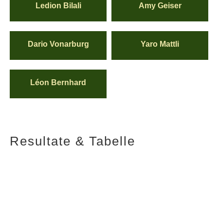
Ledion Bilali
Amy Geiser
Dario Vonarburg
Yaro Mattli
Léon Bernhard
Resultate & Tabelle