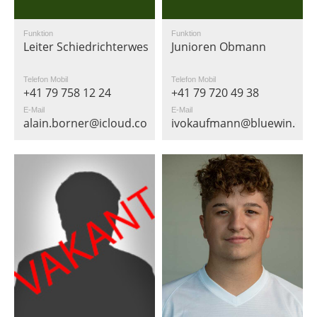
Funktion
Funktion
Leiter Schiedrichterwesen
Junioren Obmann
Telefon Mobil
Telefon Mobil
+41 79 758 12 24
+41 79 720 49 38
E-Mail
E-Mail
alain.borner@icloud.com
ivokaufmann@bluewin.ch