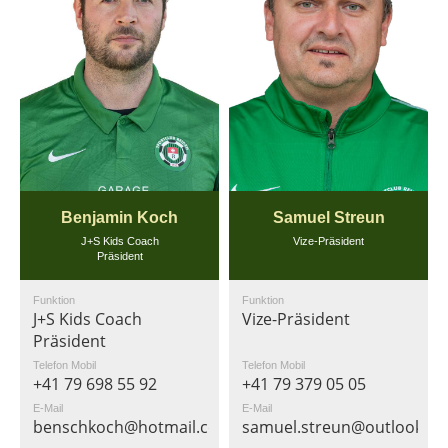
Benjamin Koch
Samuel Streun
J+S Kids Coach
Vize-Präsident
Präsident
Funktion
Funktion
J+S Kids Coach
Vize-Präsident
Präsident
Telefon Mobil
Telefon Mobil
+41 79 698 55 92
+41 79 379 05 05
E-Mail
E-Mail
benschkoch@hotmail.com
samuel.streun@outlook.c