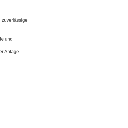
d zuverlässige
ele und
er Anlage