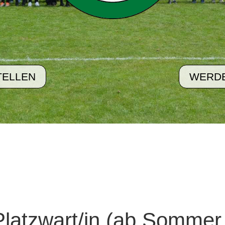
TELLEN
WERDE
 Platzwart/in (ab Sommer