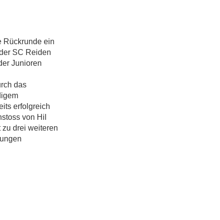
ie Rückrunde ein
 der SC Reiden
er Junioren
urch das
rdigem
its erfolgreich
nstoss von Hil
zu drei weiteren
jungen