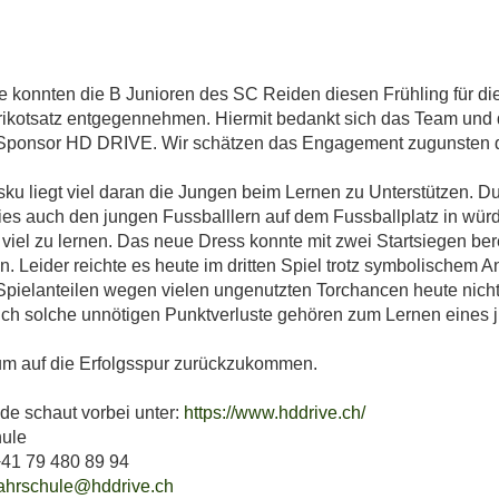
e konnten die B Junioren des SC Reiden diesen Frühling für d
ikotsatz entgegennehmen. Hiermit bedankt sich das Team und
 Sponsor HD DRIVE. Wir schätzen das Engagement zugunsten d
sku liegt viel daran die Jungen beim Lernen zu Unterstützen. D
dies auch den jungen Fussballlern auf dem Fussballplatz in wü
viel zu lernen. Das neue Dress konnte mit zwei Startsiegen bere
. Leider reichte es heute im dritten Spiel trotz symbolischem A
pielanteilen wegen vielen ungenutzten Torchancen heute nicht 
ch solche unnötigen Punktverluste gehören zum Lernen eines 
 um auf die Erfolgsspur zurückzukommen.
de schaut vorbei unter:
https://www.hddrive.ch/
hule
41 79 480 89 94
ahrschule@hddrive.ch